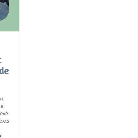
t
de
 un
de
levé
.e.s
n