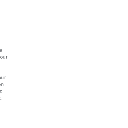
e
pour
our
on
z
,