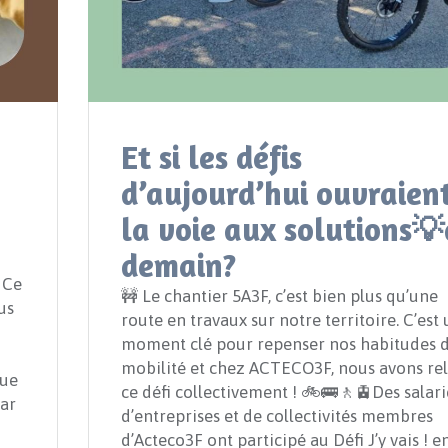
Et si les défis
d’aujourd’hui ouvraien
la voie aux solutions
demain?
 Ce
🚧 Le chantier 5A3F, c’est bien plus qu’une
us
route en travaux sur notre territoire. C’est
moment clé pour repenser nos habitudes 
mobilité et chez ACTECO3F, nous avons re
que
ce défi collectivement ! 🚲🚌🚶🚊Des salarié
par
d’entreprises et de collectivités membres
d’Acteco3F ont participé au Défi J’y vais ! e