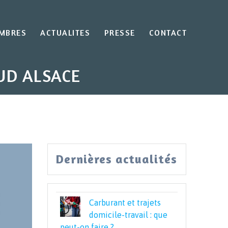
EMBRES
ACTUALITES
PRESSE
CONTACT
UD ALSACE
Dernières actualités
Carburant et trajets
domicile-travail : que
peut-on faire ?